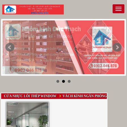
Togg
navi
CỬA NHỰC LÕI THÉP WINDOW
VÁCH KÍNH NGĂN PHÒNG